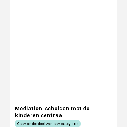
afgestemd.
Social media en advertenties
Met deze cookies kunnen we advertenties
NL
ENG
tonen die relevanter voor u zijn. Ze kunnen ook
worden gebruikt om het aantal keren dat u een
advertentie ziet te beperken en de effectiviteit
van advertentiecampagnes te meten. Dit zijn
cookies van derden die door onze
advertentiepartners worden aangeboden.
Mediation: scheiden met de
kinderen centraal
Geen onderdeel van een categorie